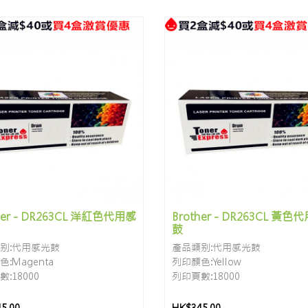
her - DR263CL 洋紅色代用感
Brother - DR263CL 黃
鼓
别:代用感光鼓
產品類别:代用感光鼓
:Magenta
列印顏色:Yellow
:18000
列印頁數:18000