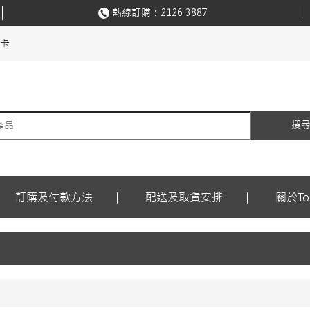
熱線訂購：
2126 3887
購卡
搜
訂購及付款方法
配送及取貨安排
關於Ton