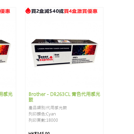
色代用感光
Brother - DR263CL 青色代用感光
鼓
產品類别:代用感光鼓
列印顏色:Cyan
列印頁數:18000