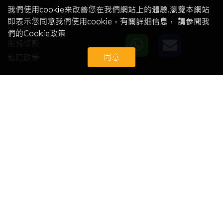
我們使用cookie来改善您在我們網站上的體驗.瀏覽本網站
關於我們
即表示您同意我們使用cookie，有關詳细信息， 請参閱我
公司簡介
們的Cookie政策
服務條款
同意
私隱政策
會員中心
我的賬號
會員註冊
會員登錄
客戶服務
常見問題
技術支援
退換貨及售後服務