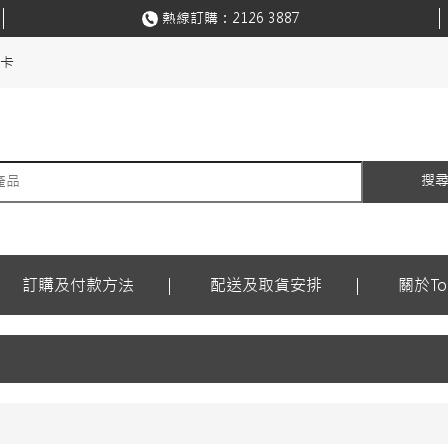
熱線訂購：
2126 3887
購卡
搜
訂購及付款方法
配送及取貨安排
關於Ton