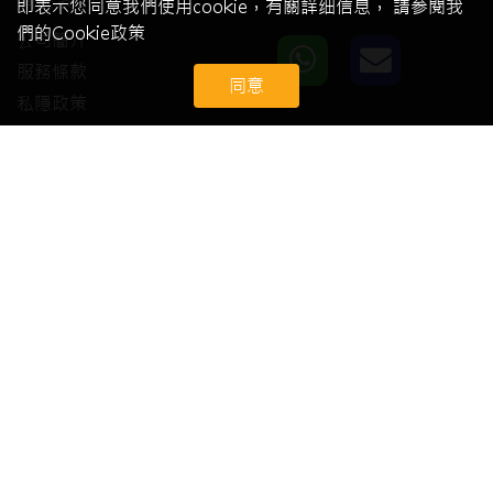
關於我們
即表示您同意我們使用cookie，有關詳细信息， 請参閱我
們的Cookie政策
公司簡介
服務條款
同意
私隱政策
會員中心
我的賬號
會員註冊
會員登錄
客戶服務
常見問題
技術支援
退換貨及售後服務
© 2026 Toner Express. All Right Reserved.